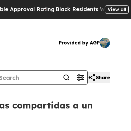
oval Rating
Black Residents Warned of Abusive Co
View all
Provided by AGP
Share
chas compartidas a un