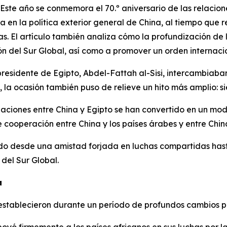
e año se conmemora el 70.º aniversario de las relacione
ca en la política exterior general de China, al tiempo que
as. El artículo también analiza cómo la profundización de 
ión del Sur Global, así como a promover un orden internac
 presidente de Egipto, Abdel-Fattah al-Sisi, intercambiaba
, la ocasión también puso de relieve un hito más amplio: s
relaciones entre China y Egipto se han convertido en un m
e cooperación entre China y los países árabes y entre China
ado desde una amistad forjada en luchas compartidas has
 del Sur Global.
a
 establecieron durante un período de profundos cambios po