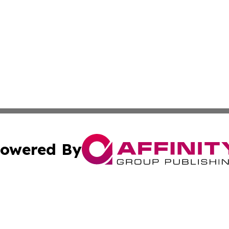
owered By
ubmit Press Release
Terms & Conditions
Copyright/DMCA
dba Affinity Group Publishing & Badger State Entertainme