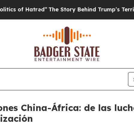
 Hatred”
The Story Behind Trump’s Terrible Appr
ones China-África: de las lu
ización