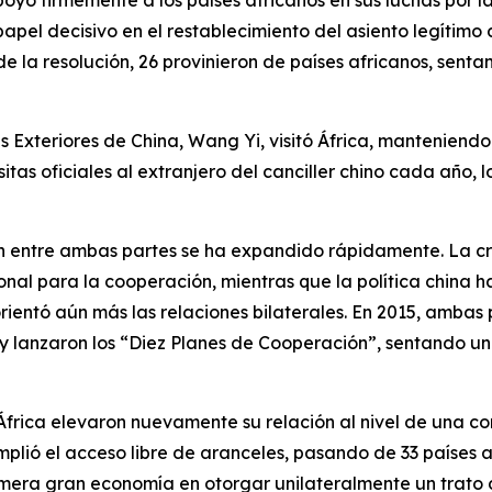
yó firmemente a los países africanos en sus luchas por la
apel decisivo en el restablecimiento del asiento legítimo
 de la resolución, 26 provinieron de países africanos, sen
es Exteriores de China, Wang Yi, visitó África, manteniendo
sitas oficiales al extranjero del canciller chino cada año, 
n entre ambas partes se ha expandido rápidamente. La c
al para la cooperación, mientras que la política china ha
rientó aún más las relaciones bilaterales. En 2015, ambas p
 y lanzaron los “Diez Planes de Cooperación”, sentando u
frica elevaron nuevamente su relación al nivel de una c
plió el acceso libre de aranceles, pasando de 33 países af
imera gran economía en otorgar unilateralmente un trato 